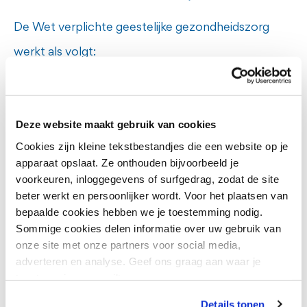
zorgplan of een eigen plan van aanpak.
De Wet verplichte geestelijke gezondheidszorg
De zorg kan plaatsvinden in een instelling,
werkt als volgt:
Heb je behoefte aan advies of
maar ook poliklinisch of thuis in de eigen
ondersteuning?
omgeving. Degene die zorg krijgt, kan zo
De gemeente of een instelling zoals GGzE kan
gemakkelijker contact houden met
Deze website maakt gebruik van cookies
het Openbaar Ministerie vragen om een
Cliënten kunnen met vragen
Cookies zijn kleine tekstbestandjes die een website op je
familie en vrienden en blijven deelnemen
zorgmachtiging voor te bereiden. Een
terecht bij de
apparaat opslaat. Ze onthouden bijvoorbeeld je
aan de samenleving. Als de eigen
zorgmachtiging houdt in dat verplichte zorg
voorkeuren, inloggegevens of surfgedrag, zodat de site
patiëntenvertrouwenspersoon
beter werkt en persoonlijker wordt. Voor het plaatsen van
omgeving niet veilig genoeg is of als de
kan worden toegepast.
Familieleden en naasten kunnen een
bepaalde cookies hebben we je toestemming nodig.
betrokkene het niet wil, kan opname in
De Officier van Justitie bereidt de
Sommige cookies delen informatie over uw gebruik van
beroep doen op de
onze site met onze partners voor social media,
een instelling een betere oplossing zijn.
zorgmachtiging voor.
familievertrouwenspersoon
adverteren en analyse. Geef ons graag aan waar je
De rechter besluit of de zorgmachtiging
toestemming voor wilt geven.
wordt verleend.
Details tonen