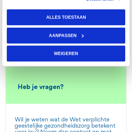
Patiëntenvertrouwenspersoon
In crisissituaties kan de burgemeester voor
ALLES TOESTAAN
een korte periode verplichte zorg toestaan.
Familievertrouwenspersoon
AANPASSEN
In alle situaties wordt eerst onafhankelijk advies
gevraagd aan een psychiater.
WEIGEREN
Heb je vragen?
Wil je weten wat de Wet verplichte
geestelijke gezondheidszorg betekent