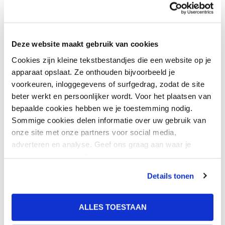
Geestdrift (Tranzo)
Deze website maakt gebruik van cookies
Cookies zijn kleine tekstbestandjes die een website op je
apparaat opslaat. Ze onthouden bijvoorbeeld je
voorkeuren, inloggegevens of surfgedrag, zodat de site
beter werkt en persoonlijker wordt. Voor het plaatsen van
Meer weten? We helpen je
bepaalde cookies hebben we je toestemming nodig.
Sommige cookies delen informatie over uw gebruik van
graag
onze site met onze partners voor social media,
adverteren en analyse. Geef ons graag aan waar je
toestemming voor wilt geven.
Details tonen
Neem contact op met GGzE via deze
pagina.
ALLES TOESTAAN