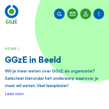
Overslaan
en
naar
de
inhoud
gaan
HOME
KRUIMELPAD
GGzE in Beeld
Wil je meer weten over GGzE als organisatie?
Selecteer hieronder het onderwerp waarover je
meer wil weten. Veel leesplezier!
Lees voor