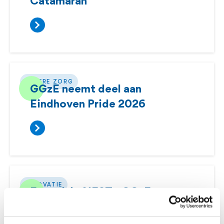
Catamaran
BETERE ZORG
GGzE neemt deel aan
Eindhoven Pride 2026
INNOVATIE
Expositie NEST - GGzE op
Strijp-S