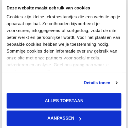
Deze website maakt gebruik van cookies
Cookies zijn kleine tekstbestandjes die een website op je
apparaat opslaat. Ze onthouden bijvoorbeeld je
voorkeuren, inloggegevens of surfgedrag, zodat de site
beter werkt en persoonlijker wordt. Voor het plaatsen van
BETERE ZORG
De High Intensive Care is voor
bepaalde cookies hebben we je toestemming nodig.
Xico dé plek als
Sommige cookies delen informatie over uw gebruik van
zorgprofessional
onze site met onze partners voor social media,
adverteren en analyse. Geef ons graag aan waar je
toestemming voor wilt geven.
Details tonen
ALLES TOESTAAN
BETERE ZORG
Lichttherapie op
ouderenafdeling:
AANPASSEN
laagdrempelig werken aan