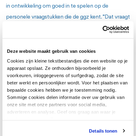
in ontwikkeling om goed in te spelen op de
personele vraagstukken die de ggz kent. “Dat vraagt
om een brede blik en aanpak. Daarom trekken we
voor werving steeds meer samen op met de
flexpool en vrijwilligerszaken, want samen vormen
Deze website maakt gebruik van cookies
Cookies zijn kleine tekstbestandjes die een website op je
we de poort naar GGzE."
apparaat opslaat. Ze onthouden bijvoorbeeld je
voorkeuren, inloggegevens of surfgedrag, zodat de site
Missie
beter werkt en persoonlijker wordt. Voor het plaatsen van
bepaalde cookies hebben we je toestemming nodig.
Haar missie is nog niet klaar. Het beeld dat zij
Sommige cookies delen informatie over uw gebruik van
onze site met onze partners voor social media,
vroeger zelf had van De Grote Beek, herkent ze
adverteren en analyse. Geef ons graag aan waar je
nog steeds bij anderen. “Mensen hebben soms nog
toestemming voor wilt geven.
een te eenzijdig beeld van werken in de ggz; ze
Details tonen