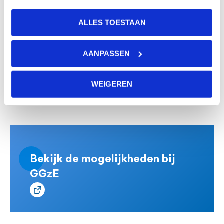
vinden het vooral spannend. Daarom blijf ik het
ALLES TOESTAAN
eerlijke verhaal vertellen. Ja, het is uitdagend werk,
maar het is vooral werk waarmee je écht iets kunt
AANPASSEN
betekenen voor een ander. Als ik daar mensen
enthousiast voor kan maken, dan heb ik mijn doel
WEIGEREN
bereikt.”
Bekijk de mogelijkheden bij
GGzE