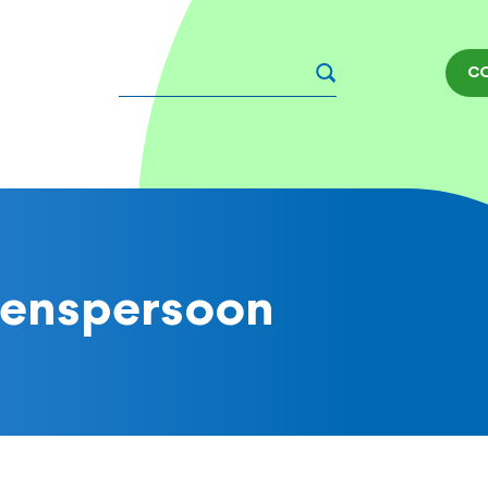
Zoeken
C
wenspersoon