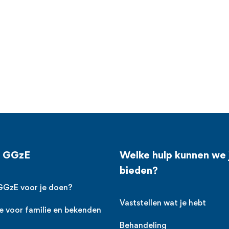
j GGzE
Welke hulp kunnen we 
bieden?
GGzE voor je doen?
Vaststellen wat je hebt
e voor familie en bekenden
Behandeling