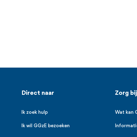
Voet
Direct naar
Zorg bi
Ik zoek hulp
Wat kan 
Ik wil GGzE bezoeken
Informati