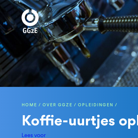
Overslaan
en
naar
de
inhoud
gaan
HOME
OVER GGZE
OPLEIDINGEN
KRUIMELPAD
Koffie-uurtjes op
Lees voor