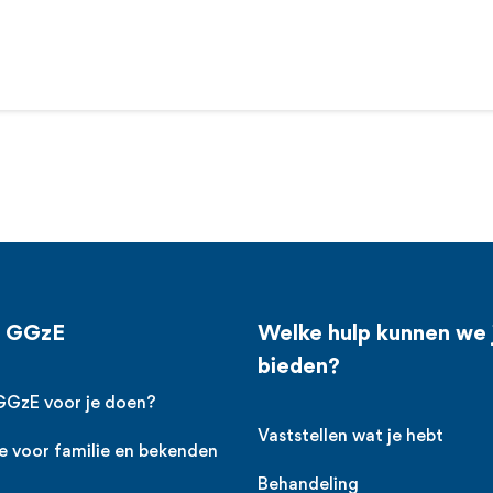
j GGzE
Welke hulp kunnen we 
bieden?
GGzE voor je doen?
Vaststellen wat je hebt
e voor familie en bekenden
Behandeling