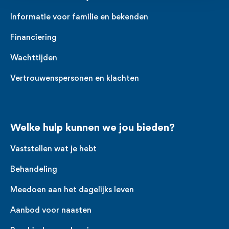
**)
Een Zij-instromer is een persoon die
Informatie voor familie en bekenden
zonder zorgachtergrond een opleiding
Financiering
wil volgen in een ander domein zoals de
Wachttijden
zorg.
Vertrouwenspersonen en klachten
Welke hulp kunnen we jou bieden?
Vaststellen wat je hebt
Behandeling
Meedoen aan het dagelijks leven
Aanbod voor naasten