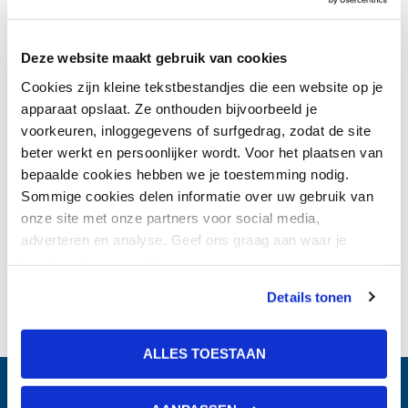
Bekijk ons Duurzaam Beter
jaaroverzicht 2025
Deze website maakt gebruik van cookies
Cookies zijn kleine tekstbestandjes die een website op je
apparaat opslaat. Ze onthouden bijvoorbeeld je
voorkeuren, inloggegevens of surfgedrag, zodat de site
beter werkt en persoonlijker wordt. Voor het plaatsen van
bepaalde cookies hebben we je toestemming nodig.
Terug naar nieuwsoverzicht
Sommige cookies delen informatie over uw gebruik van
onze site met onze partners voor social media,
adverteren en analyse. Geef ons graag aan waar je
toestemming voor wilt geven.
Details tonen
ALLES TOESTAAN