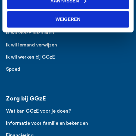
AANPASSEN
Voet
Direct naar
WEIGEREN
Ik zoek hulp
Ik wil GGzE bezoeken
Ik wil iemand verwijzen
Ik wil werken bij GGzE
Spoed
Zorg bij GGzE
Wat kan GGzE voor je doen?
Informatie voor familie en bekenden
Financiering