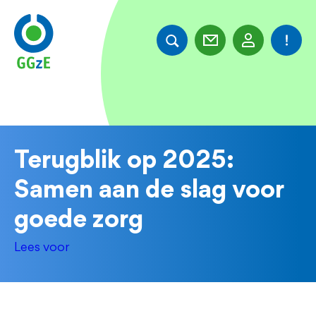
Overslaan
en
naar
de
inhoud
gaan
Terugblik op 2025:
Samen aan de slag voor
goede zorg
Lees voor