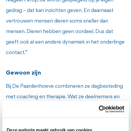
reageert erop. Je wordt gespiegeld op je eigen
gedrag – dat kan inzichten geven. En daarnaast
vertrouwen mensen dieren soms sneller dan
mensen. Dieren hebben geen oordeel. Dus dat
geeft ook al een andere dynamiek in het onderlinge
contact.”
Gewoon zijn
Bij De Paardenhoeve combineren ze dagbesteding
met coaching en therapie. Wat ze deelnemers en
cliënten graag willen meegeven: je bent wie je bent,
je mag zijn wie je bent. “Dat laten we ook zien via de
dieren; ook de paarden die niet meer bereden
Deze website maakt gebruik van cookies