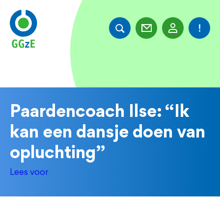
Overslaan
en
naar
de
inhoud
gaan
Paardencoach Ilse: “Ik
kan een dansje doen van
opluchting”
Lees voor