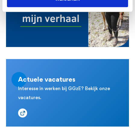
Actuele vacatures
Interesse in werken bij GGzE? Bekijk onze
vacatures.