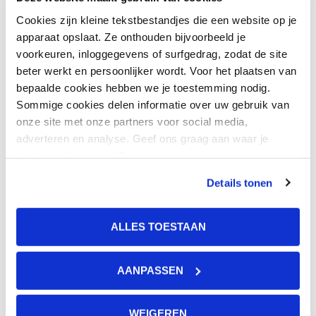
kunnen worden of oud zijn, laten we zoals ze zijn.
Cookies zijn kleine tekstbestandjes die een website op je
apparaat opslaat. Ze onthouden bijvoorbeeld je
Die gaan niet weg, die verkopen we niet….ze
voorkeuren, inloggegevens of surfgedrag, zodat de site
mogen er gewoon zijn.”
beter werkt en persoonlijker wordt. Voor het plaatsen van
bepaalde cookies hebben we je toestemming nodig.
Sommige cookies delen informatie over uw gebruik van
Momenteel volgt Ilse de opleiding tot
onze site met onze partners voor social media,
adverteren en analyse. Geef ons graag aan waar je
psychomotorisch therapeut en hoopt het
toestemming voor wilt geven.
lichaamsgericht werken straks te integreren binnen
Details tonen
De Paardenhoeve. Eén ding is haar hoe dan ook
duidelijk: “Ik heb de beste baan van de wereld.”
ALLES TOESTAAN
AANPASSEN
WEIGEREN