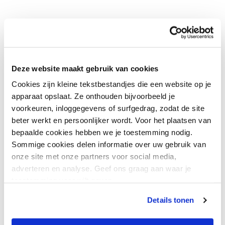
Meekijken?
De promotie vindt plaats op vrijdag 5 september
Deze website maakt gebruik van cookies
2025 om 10.00 uur in de Aula van Cobbenhagen
Cookies zijn kleine tekstbestandjes die een website op je
Building van Tilburg University. Je kunt de promotie
apparaat opslaat. Ze onthouden bijvoorbeeld je
ook live volgen via
Live uitzending Aula | Tilburg
voorkeuren, inloggegevens of surfgedrag, zodat de site
beter werkt en persoonlijker wordt. Voor het plaatsen van
University
bepaalde cookies hebben we je toestemming nodig.
Sommige cookies delen informatie over uw gebruik van
onze site met onze partners voor social media,
Samen vooruit
adverteren en analyse. Geef ons graag aan waar je
toestemming voor wilt geven.
Deze promotie is niet alleen een wetenschappelijke
Details tonen
prestatie, maar ook een waardevolle impuls voor
GGzE als lerende organisatie. Karin’s werk nodigt uit