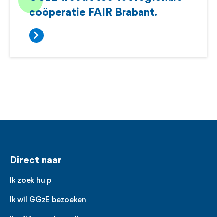
coöperatie FAIR Brabant.
Voet
Direct naar
Ik zoek hulp
Ik wil GGzE bezoeken