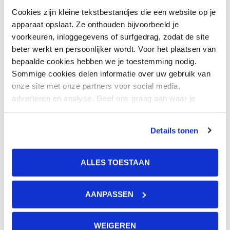
Beeld' en selecteer jouw onderwerp
Cookies zijn kleine tekstbestandjes die een website op je
apparaat opslaat. Ze onthouden bijvoorbeeld je
waarover je meer wil weten.
voorkeuren, inloggegevens of surfgedrag, zodat de site
beter werkt en persoonlijker wordt. Voor het plaatsen van
bepaalde cookies hebben we je toestemming nodig.
GGzE in Beeld
Sommige cookies delen informatie over uw gebruik van
onze site met onze partners voor social media,
adverteren en analyse. Geef ons graag aan waar je
toestemming voor wilt geven.
Details tonen
ALLES TOESTAAN
AANPASSEN
WEIGEREN